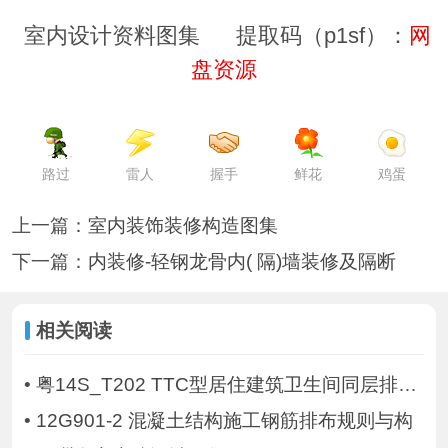
室内设计资料图集 提取码（p1sf）：
网
盘资源
路过
雷人
握手
鲜花
鸡蛋
上一篇：
室内装饰装修构造图集
下一篇：
内装修-轻钢龙骨内( 隔)墙装修及隔断
相关阅读
•
粤14S_T202 TTC型居住建筑卫生间同层排水安
•
12G901-2 混凝土结构施工钢筋排布规则与构