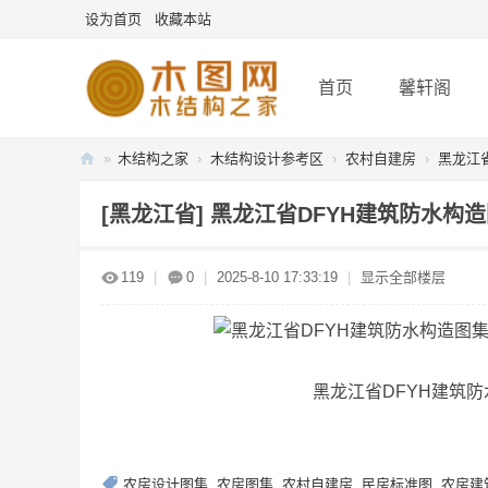
设为首页
收藏本站
首页
馨轩阁
»
木结构之家
›
木结构设计参考区
›
农村自建房
›
黑龙江
木
[黑龙江省]
黑龙江省DFYH建筑防水构
图
网
119
|
0
|
2025-8-10 17:33:19
|
显示全部楼层
-
木
结
构
黑龙江省DFYH建筑
之
家
农房设计图集
,
农房图集
,
农村自建房
,
民房标准图
,
农房建