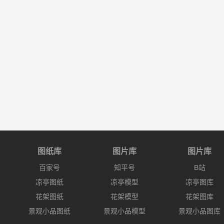
图纸库
图片库
图片库
百家号
知平号
B站
凉亭图纸
凉亭模型
凉亭图库
花架图纸
花架模型
花架图库
景观小品图纸
景观小品模型
景观小品图库