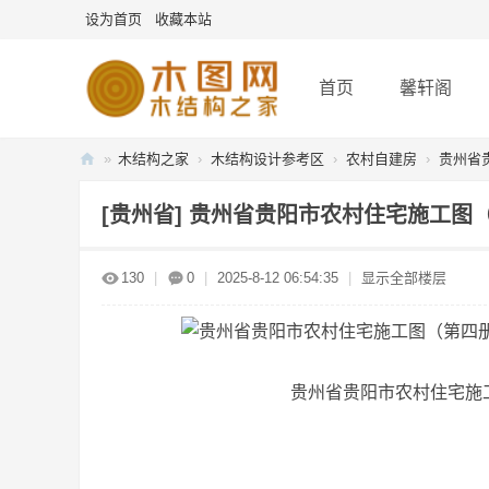
设为首页
收藏本站
首页
馨轩阁
»
木结构之家
›
木结构设计参考区
›
农村自建房
›
贵州省贵
木
[贵州省]
贵州省贵阳市农村住宅施工图
图
网
130
|
0
|
2025-8-12 06:54:35
|
显示全部楼层
-
木
结
构
贵州省贵阳市农村住宅施工
之
家