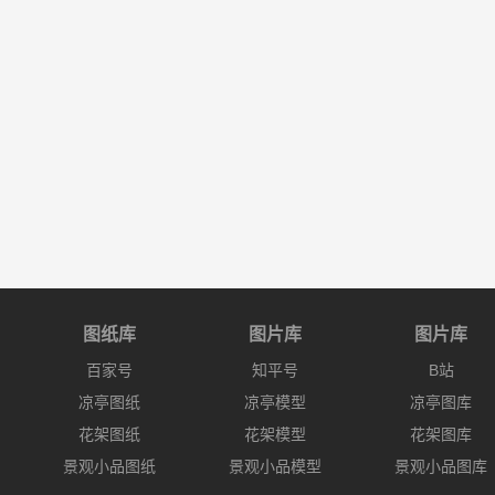
图纸库
图片库
图片库
百家号
知平号
B站
凉亭图纸
凉亭模型
凉亭图库
花架图纸
花架模型
花架图库
景观小品图纸
景观小品模型
景观小品图库