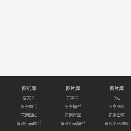
图纸库
图片库
图片库
百家号
知平号
B站
凉亭图纸
凉亭模型
凉亭图库
花架图纸
花架模型
花架图库
景观小品图纸
景观小品模型
景观小品图库