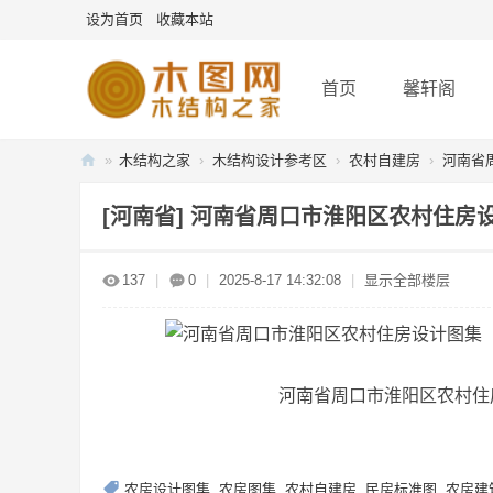
设为首页
收藏本站
首页
馨轩阁
»
木结构之家
›
木结构设计参考区
›
农村自建房
›
河南省周
木
[河南省]
河南省周口市淮阳区农村住房
图
网
137
|
0
|
2025-8-17 14:32:08
|
显示全部楼层
-
木
结
构
河南省周口市淮阳区农村住房
之
家
农房设计图集
,
农房图集
,
农村自建房
,
民房标准图
,
农房建