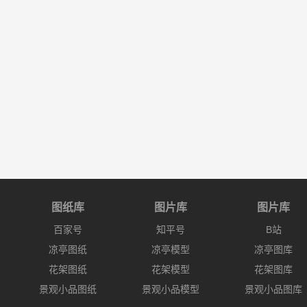
图纸库
图片库
图片库
百家号
知平号
B站
凉亭图纸
凉亭模型
凉亭图库
花架图纸
花架模型
花架图库
景观小品图纸
景观小品模型
景观小品图库