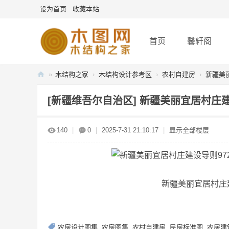
设为首页
收藏本站
首页
馨轩阁
»
木结构之家
›
木结构设计参考区
›
农村自建房
›
新疆美
木
[新疆维吾尔自治区]
新疆美丽宜居村庄
图
网
140
|
0
|
2025-7-31 21:10:17
|
显示全部楼层
-
木
结
构
新疆美丽宜居村庄
之
家
农房设计图集
,
农房图集
,
农村自建房
,
民房标准图
,
农房建