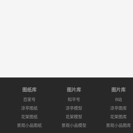
图纸库
图片库
图片库
百家号
知平号
B站
凉亭图纸
凉亭模型
凉亭图库
花架图纸
花架模型
花架图库
景观小品图纸
景观小品模型
景观小品图库