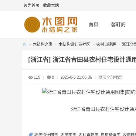
设为首页
收藏本站
首页
馨轩阁
»
木结构之家
›
木结构设计参考区
›
农村自建房
›
浙江省青
木
[浙江省]
浙江省青田县农村住宅设计通用图
图
网
115
|
0
|
2025-8-3 21:06:36
|
显示全部楼层
-
木
结
构
浙江省青田县农村住宅设计通用图
之
家
农房设计图集
,
农房图集
,
农村自建房
,
民房标准图
,
农房建