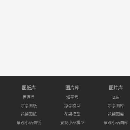
图纸库
图片库
图片库
百家号
知平号
B站
凉亭图纸
凉亭模型
凉亭图库
花架图纸
花架模型
花架图库
景观小品图纸
景观小品模型
景观小品图库