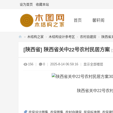
设为首页
收藏本站
首页
馨轩阁
»
木结构之家
›
木结构设计参考区
›
农村自建房
›
陕西省
木
[陕西省]
陕西省关中22号农村民居方案
图
网
156
|
0
|
2025-8-14 06:59:16
|
显示全部楼层
-
木
结
构
陕西省关中22号农
之
家
农房设计图集
,
农房图集
,
农村自建房
,
民房标准图
,
农房建